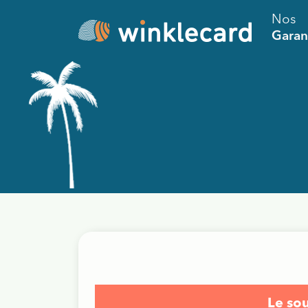
Nos
Garan
Le so