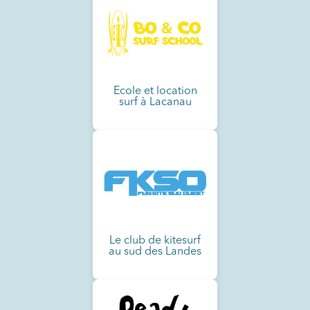
Ecole et location
surf à Lacanau
Le club de kitesurf
au sud des Landes